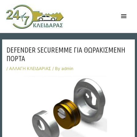
Skip
to
Main
content
Men
DEFENDER SECUREMME ΓΙΑ ΘΩΡΑΚΙΣΜΕΝΗ
ΠΟΡΤΑ
/
ΑΛΛΑΓΗ ΚΛΕΙΔΑΡΙΑΣ
/ By
admin