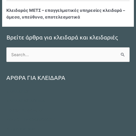
Κλειδαράς ΜΕΤΣ – επαγγελματικές υπηρεσίες κλειδαρά –
άμεσα, υπεύθυνα, αποτελεσματικά
Βρείτε άρθρα για κλειδαρά και κλειδαριές
S
e
a
r
ΑΡΘΡΑ ΓΙΑ ΚΛΕΙΔΑΡΑ
c
ΚΛΕΙΔΑΡΑΣ
h
f
ΚΛΕΙΔΑΡΑΣ ΑΘΗΝΑ
o
Πόρτες Ασφαλείας
r
Ρολλά – Γκαραζόπορτες
:
Χρηματοκιβώτια