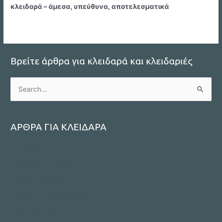
κλειδαρά – άμεσα, υπεύθυνα, αποτελεσματικά
Βρείτε άρθρα για κλειδαρά και κλειδαριές
S
e
a
r
ΑΡΘΡΑ ΓΙΑ ΚΛΕΙΔΑΡΑ
c
ΚΛΕΙΔΑΡΑΣ
h
f
ΚΛΕΙΔΑΡΑΣ ΑΘΗΝΑ
o
Πόρτες Ασφαλείας
r
Ρολλά – Γκαραζόπορτες
:
Χρηματοκιβώτια