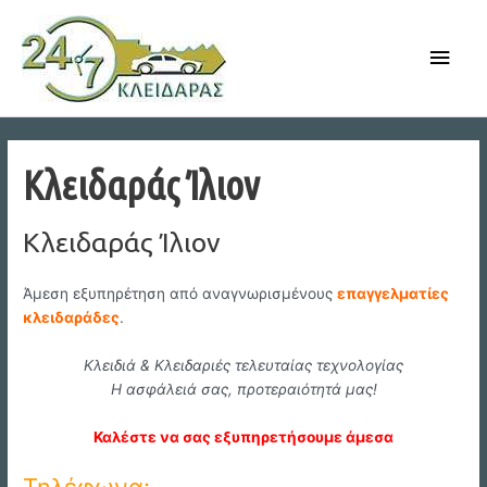
Skip
to
Main
content
Men
Κλειδαράς Ίλιον
Κλειδαράς Ίλιον
Άμεση εξυπηρέτηση από αναγνωρισμένους
επαγγελματίες
κλειδαράδες
.
Κλειδιά & Κλειδαριές τελευταίας τεχνολογίας
Η ασφάλειά σας, προτεραιότητά μας!
Καλέστε να σας εξυπηρετήσουμε άμεσα
Τηλέφωνα: