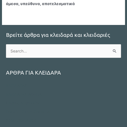
άμεσα, υπεύθυνα, αποτελεσματικά
Βρείτε άρθρα για κλειδαρά και κλειδαριές
S
e
a
r
ΑΡΘΡΑ ΓΙΑ ΚΛΕΙΔΑΡΑ
c
ΚΛΕΙΔΑΡΑΣ
h
f
ΚΛΕΙΔΑΡΑΣ ΑΘΗΝΑ
o
Πόρτες Ασφαλείας
r
Ρολλά – Γκαραζόπορτες
:
Χρηματοκιβώτια