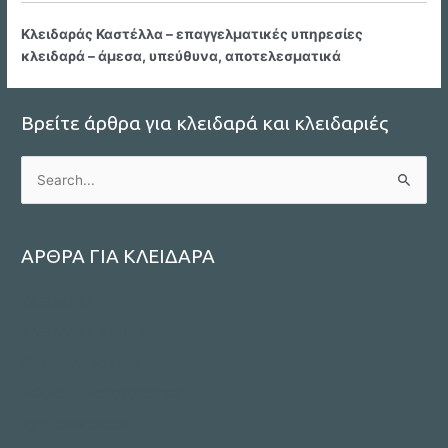
Κλειδαράς Καστέλλα – επαγγελματικές υπηρεσίες
κλειδαρά – άμεσα, υπεύθυνα, αποτελεσματικά
Βρείτε άρθρα για κλειδαρά και κλειδαριές
S
e
a
r
ΑΡΘΡΑ ΓΙΑ ΚΛΕΙΔΑΡΑ
c
ΚΛΕΙΔΑΡΑΣ
h
f
ΚΛΕΙΔΑΡΑΣ ΑΘΗΝΑ
o
Πόρτες Ασφαλείας
r
Ρολλά – Γκαραζόπορτες
:
Χρηματοκιβώτια