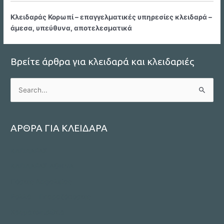
Κλειδαράς Κορωπί – επαγγελματικές υπηρεσίες κλειδαρά –
άμεσα, υπεύθυνα, αποτελεσματικά
Βρείτε άρθρα για κλειδαρά και κλειδαριές
S
e
a
r
ΑΡΘΡΑ ΓΙΑ ΚΛΕΙΔΑΡΑ
c
ΚΛΕΙΔΑΡΑΣ
h
f
ΚΛΕΙΔΑΡΑΣ ΑΘΗΝΑ
o
Πόρτες Ασφαλείας
r
Ρολλά – Γκαραζόπορτες
:
Χρηματοκιβώτια