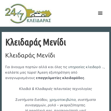
Skip
to
Main
content
Men
Κλειδαράς Μενίδι
Κλειδαράς Μενίδι
Για άνοιγμα πορτών αλλά και όλες τις
υπηρεσίες κλειδαρά
..,
καλέστε μας τώρα! Άμεση εξυπηρέτηση από
αναγνωρισμένους
επαγγελματίες κλειδαράδες
.
Κλειδιά & Κλειδαριές τελευταίας τεχνολογίας
Συστήματα Εισόδου,
χρηματοκιβώτια
, συστήματα
συναγερμών, ρολά – γκαραζόπορτες.
Η ασφάλειά σας, προτεραιότητά μας!