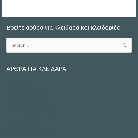
Βρείτε άρθρα για κλειδαρά και κλειδαριές
S
e
a
r
ΑΡΘΡΑ ΓΙΑ ΚΛΕΙΔΑΡΑ
c
ΚΛΕΙΔΑΡΑΣ
h
f
ΚΛΕΙΔΑΡΑΣ ΑΘΗΝΑ
o
Πόρτες Ασφαλείας
r
Ρολλά – Γκαραζόπορτες
:
Χρηματοκιβώτια
Συστήματα Συναγερμών