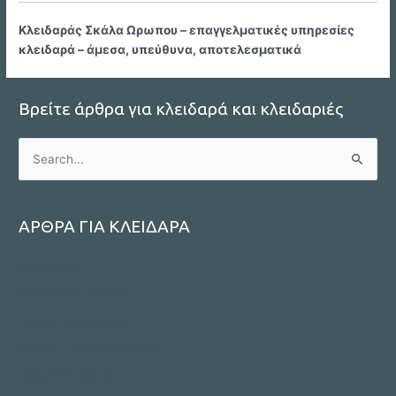
Κλειδαράς Σκάλα Ωρωπου – επαγγελματικές υπηρεσίες
κλειδαρά – άμεσα, υπεύθυνα, αποτελεσματικά
Βρείτε άρθρα για κλειδαρά και κλειδαριές
S
e
a
r
ΑΡΘΡΑ ΓΙΑ ΚΛΕΙΔΑΡΑ
c
ΚΛΕΙΔΑΡΑΣ
h
f
ΚΛΕΙΔΑΡΑΣ ΑΘΗΝΑ
o
Πόρτες Ασφαλείας
r
Ρολλά – Γκαραζόπορτες
:
Χρηματοκιβώτια