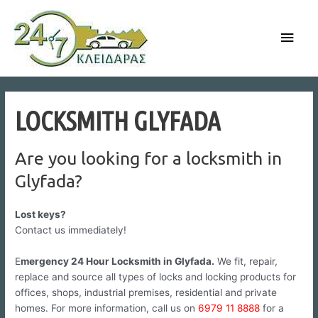
Skip
to
Main
content
Men
LOCKSMITH GLYFADA
Are you looking for a locksmith in
Glyfada?
Lost keys?
Contact us immediately!
E
mergency 24 Hour Locksmith in Glyfada.
We fit, repair,
replace and source all types of locks and locking products for
offices, shops, industrial premises, residential and private
homes. For more information, call us on
6979 11 8888
for a