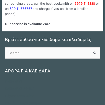
surrounding areas, call the best Locksmith on
6979 11 8888
or
on
800 11 676767
(no charge if you call from a landline
phone).
Our service is available 24/7
Βρείτε άρθρα για κλειδαρά και κλειδαριές
S
e
a
r
ΑΡΘΡΑ ΓΙΑ ΚΛΕΙΔΑΡΑ
c
ΚΛΕΙΔΑΡΑΣ
h
f
ΚΛΕΙΔΑΡΑΣ ΑΘΗΝΑ
o
Πόρτες Ασφαλείας
r
Ρολλά – Γκαραζόπορτες