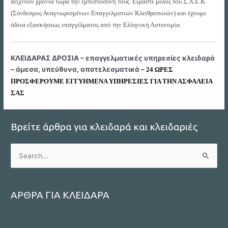
δείχνουν χρόνια τώρα την εμπιστοσύνη τους. Είμαστε μέλος του Σ.Α.Ε.Κ.
(Σύνδεσμος Αναγνωρισμένων Επαγγελματιών Κλειθροποιών) και έχουμε
άδεια εξασκήσεως επαγγέλματος από την Ελληνική Αστυνομία.
ΚΛΕΙΔΑΡΑΣ ΔΡΟΣΙΑ – επαγγελματικές υπηρεσίες κλειδαρά
– άμεσα, υπεύθυνα, αποτελεσματικά –
24 ΩΡΕΣ
ΠΡΟΣΦΕΡΟΥΜΕ ΕΓΓΥΗΜΕΝΑ ΥΠΗΡΕΣΙΕΣ ΓΙΑ ΤΗΝ ΑΣΦΑΛΕΙΑ
ΣΑΣ
Βρείτε άρθρα για κλειδαρά και κλειδαριές
S
e
a
r
ΑΡΘΡΑ ΓΙΑ ΚΛΕΙΔΑΡΑ
c
ΚΛΕΙΔΑΡΑΣ
h