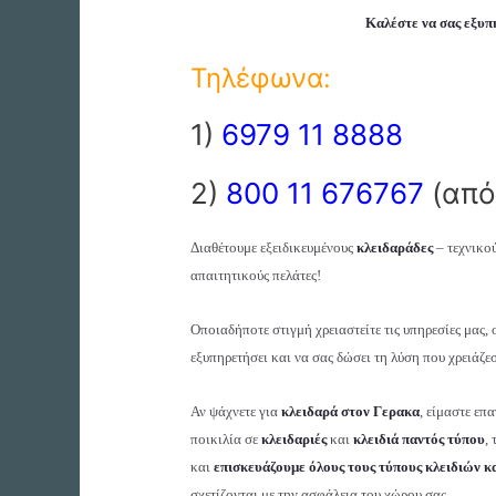
Καλέστε να σας εξυ
Τηλέφωνα:
1)
6979 11 8888
2)
800 11 676767
(από
Διαθέτουμε εξειδικευμένους
κλειδαράδες
– τεχνικού
απαιτητικούς πελάτες!
Οποιαδήποτε στιγμή χρειαστείτε τις υπηρεσίες μας,
εξυπηρετήσει και να σας δώσει τη λύση που χρειάζεσ
Αν ψάχνετε για
κλειδαρά στον Γερακα
, είμαστε επ
ποικιλία σε
κλειδαριές
και
κλειδιά παντός τύπου
,
και
επισκευάζουμε όλους τους τύπους κλειδιών κ
σχετίζονται με την ασφάλεια του χώρου σας.