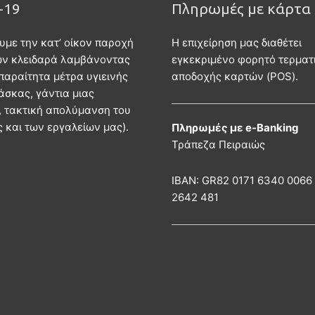
-19
Πληρωμές με κάρτα
υμε την κατ’ οίκον παροχή
Η επιχείρηση μας διαθέτει
ών κλειδαρά λαμβάνοντας
εγκεκριμένο φορητό τερματ
παραίτητα μέτρα υγιεινής
αποδοχής καρτών (POS).
άσκας, γάντια μιας
 τακτική απολύμανση του
 και των εργαλείων μας).
Πληρωμές με e-Banking
Τράπεζα Πειραιώς
ΙΒΑΝ: GR82 0171 6340 0066
2642 481