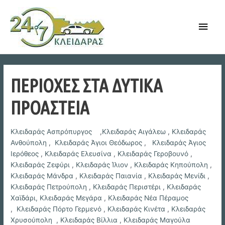
Skip
to
Main
content
Men
ΠΕΡΙΟΧΕΣ ΣΤΑ ΔΥΤΙΚΑ
ΠΡΟΑΣΤΕΙΑ
Κλειδαράς Ασπρόπυργος
,
Κλειδαράς Αιγάλεω
,
Κλειδαράς
Ανθούπολη
,
Κλειδαράς Άγιοι Θεόδωρος
,
Κλειδαράς Άγιος
Ιερόθεος
,
Κλειδαράς Ελευσίνα
,
Κλειδαράς Γεροβουνό
,
Κλειδαράς Ζεφύρι
,
Κλειδαράς Ίλιον
,
Κλειδαράς Κηπούπολη
,
Κλειδαράς Μάνδρα
,
Κλειδαράς Παιανία
,
Κλειδαράς Μενίδι
,
Κλειδαράς Πετρούπολη
,
Κλειδαράς Περιστέρι
,
Κλειδαράς
Χαϊδάρι,
Κλειδαράς Μεγάρα
,
Κλειδαράς Νέα Πέραμος
,
Κλειδαράς Πόρτο Γερμενό
,
Κλειδαράς Κινέτα
,
Κλειδαράς
Χρυσούπολη
,
Κλειδαράς Βίλλια
,
Κλειδαράς Μαγούλα