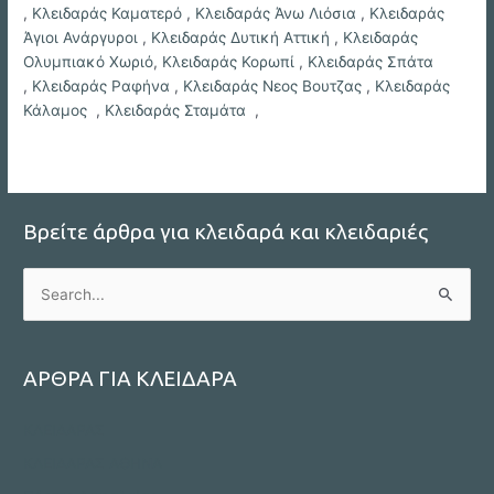
,
Κλειδαράς Καματερό
,
Κλειδαράς Άνω Λιόσια
,
Κλειδαράς
Άγιοι Ανάργυροι
,
Κλειδαράς Δυτική Αττική
,
Κλειδαράς
Ολυμπιακό Χωριό
,
Κλειδαράς Κορωπί
,
Κλειδαράς Σπάτα
,
Κλειδαράς Ραφήνα
,
Κλειδαράς Νεος Βουτζας
,
Κλειδαράς
Κάλαμος
,
Κλειδαράς Σταμάτα
,
Βρείτε άρθρα για κλειδαρά και κλειδαριές
S
e
a
r
ΑΡΘΡΑ ΓΙΑ ΚΛΕΙΔΑΡΑ
c
ΚΛΕΙΔΑΡΑΣ
h
f
ΚΛΕΙΔΑΡΑΣ ΑΘΗΝΑ
o